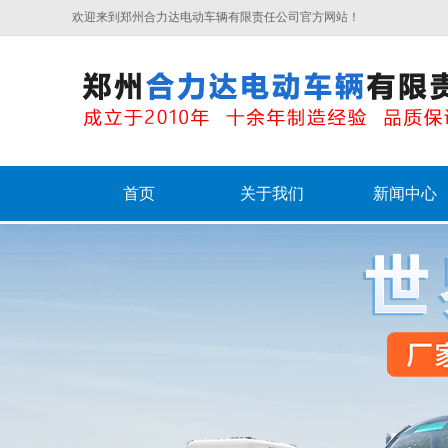
欢迎来到郑州合力达电动车辆有限责任公司官方网站！
首页
关于我们
新闻中心