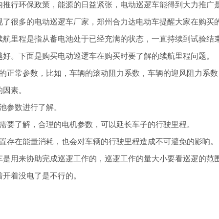
内推行环保政策，能源的日益紧张，电动巡逻车能得到大力推广
现了很多的电动巡逻车厂家，郑州合力达电动车提醒大家在购买
续航里程是指从蓄电池处于已经充满的状态，一直持续到试验结
越好。下面是购买电动巡逻车在购买时要了解的续航里程问题。
子的正常参数，比如，车辆的滚动阻力系数，车辆的迎风阻力系
的因素。
电池参数进行了解。
也需要了解，合理的电机参数，可以延长车子的行驶里程。
装置存在能量消耗，也会对车辆的行驶里程造成不可避免的影响。
车是用来协助完成巡逻工作的，巡逻工作的量大小要看巡逻的范
着开着没电了是不行的。