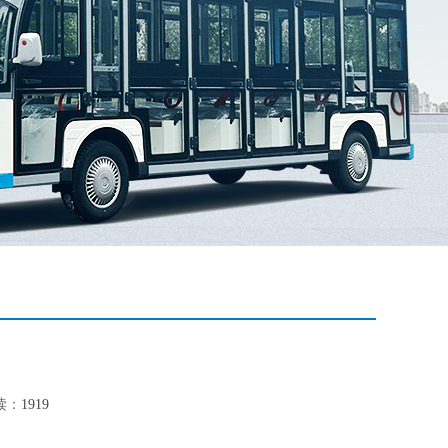
读：
1919