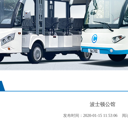
波士顿公馆
发布时间：
2020-01-15 11:53:06
阅