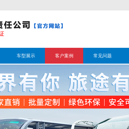
车型展示
客户案例
常见问题