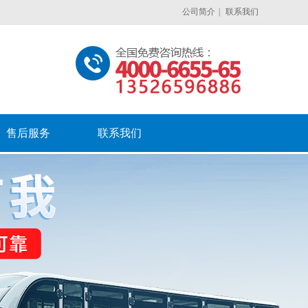
公司简介
|
联系我们
售后服务
联系我们