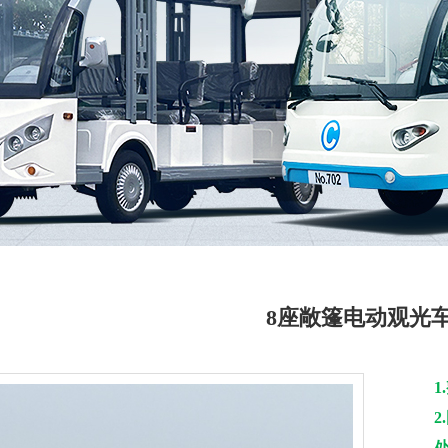
8座敞篷电动观光
1
2.