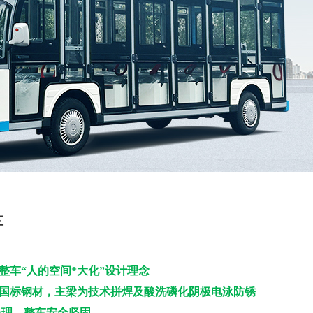
车
.整车“人的空间*
大化
”设计理念
国标钢材，主梁为技术拼焊及
酸洗磷化阴极电泳
防锈
处理
，整车安全坚固