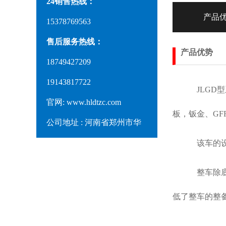
24销售热线：
产品
15378769563
售后服务热线：
产品优势
18749427209
19143817722
JL
GD
型
官网: www.hldtzc.com
板，钣金、
G
公司地址 : 河南省郑州市华
南城
该车的
整车除
低了整车的整